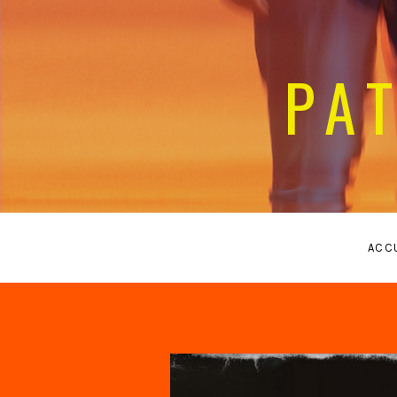
PA
ACC