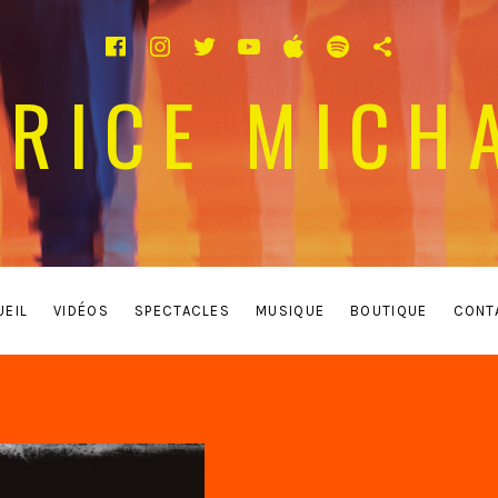
Facebook
Instagram
Twitter
YouTube
Apple Music
Spotify
TikTok
TRICE MICH
UEIL
VIDÉOS
SPECTACLES
MUSIQUE
BOUTIQUE
CONT